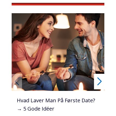
Hvad Laver Man På Første Date?
Ir
→ 5 Gode Idéer
Kv