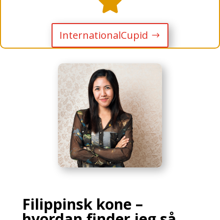

InternationalCupid
Filippinsk kone –
hvordan finder jeg så