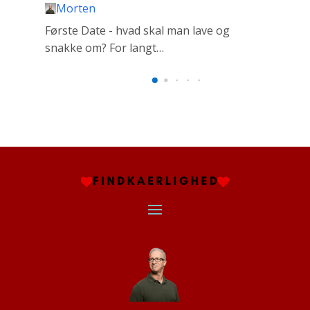
Morten
Første Date - hvad skal man lave og
Ira
snakke om? For langt…
cir