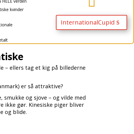

a HELE verden
ske kvinder
InternationalCupid
tionale
etalt
tiske
 – ellers tag et kig på billederne
anmark) er så attraktive?
e, smukke og sjove – og vilde med
 ikke gør. Kinesiske piger bliver
e og blide.