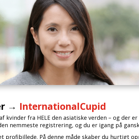
er
→
InternationalCupid
af kvinder fra HELE den asiatiske verden – og der 
 den nemmeste registrering, og du er igang på gansk
et profibillede. På denne måde skaber du hurtigt opm