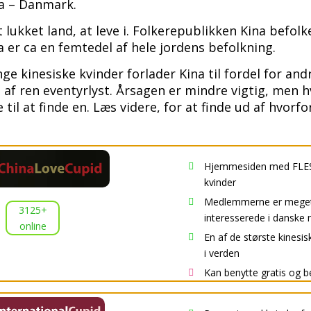
a – Danmark.
ukket land, at leve i. Folkerepublikken Kina befolk
a er ca en femtedel af hele jordens befolkning.
ge kinesiske kvinder forlader Kina til fordel for and
af ren eventyrlyst. Årsagen er mindre vigtig, men hv
til at finde en. Læs videre, for at finde ud af hvorfo
Hjemmesiden med FLES

kvinder
Medlemmerne er mege

3125+
interesserede i dansk
online
En af de største kinesis

i verden
Kan benytte gratis og b
