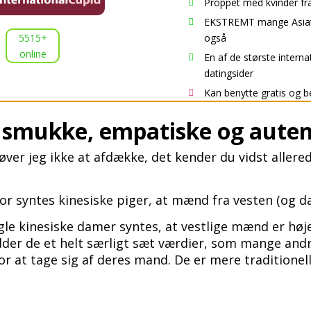
Proppet med kvinder fr

EKSTREMT mange Asiati

5515+
også
online
En af de største interna

datingsider
Kan benytte gratis og b

r smukke, empatiske og auten
er jeg ikke at afdække, det kender du vidst allerede
or syntes kinesiske piger, at mænd fra vesten (og d
le kinesiske damer syntes, at vestlige mænd er høj
der de et helt særligt sæt værdier, som mange andre
or at tage sig af deres mand. De er mere traditionell