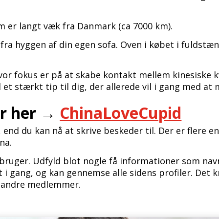
om er langt væk fra Danmark (ca 7000 km).
ra hyggen af din egen sofa. Oven i købet i fuldstænd
hvor fokus er på at skabe kontakt mellem kinesiske 
et stærkt tip til dig, der allerede vil i gang med at
er her →
ChinaLoveCupid
r, end du kan nå at skrive beskeder til. Der er flere
na.
bruger. Udfyld blot nogle få informationer som navn
et i gang, og kan gennemse alle sidens profiler. D
l andre medlemmer.