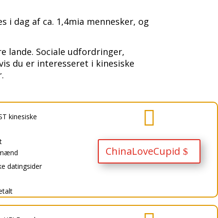
es i dag af ca. 1,4mia mennesker, og
re lande. Sociale udfordringer,
is du er interesseret i kinesiske
r.

T kinesiske
t
ChinaLoveCupid
e mænd
ke datingsider
etalt