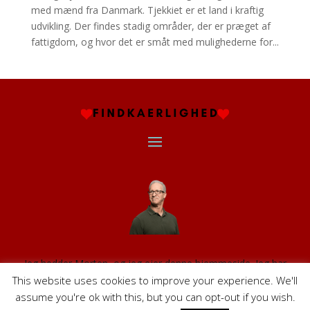
med mænd fra Danmark. Tjekkiet er et land i kraftig
udvikling. Der findes stadig områder, der er præget af
fattigdom, og hvor det er småt med mulighederne for...
Jeg hedder Morten, og jeg ejer denne hjemmeside. Jeg har
beskæftiget mig med online dating i 20 år, både professionelt og
This website uses cookies to improve your experience. We'll
personligt – med stor succes, eftersom jeg er gift med kvinde, jeg
assume you're ok with this, but you can opt-out if you wish.