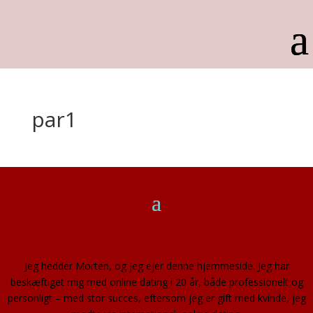
par1
Jeg hedder Morten, og jeg ejer denne hjemmeside. Jeg har
beskæftiget mig med online dating i 20 år, både professionelt og
personligt – med stor succes, eftersom jeg er gift med kvinde, jeg